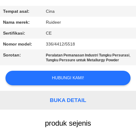
KUALITAS
Tempat asal:
Cina
HUBUNGI
Nama merek:
Ruideer
KAMI
Sertifikasi:
CE
Nomor model:
336/4412/5518
MINTA
Sorotan:
,
Peralatan Pemanasan Industri Tungku Persurasi
KUTIPAN
Tungku Perssure untuk Metallurgy Powder
SITEMAP
HUBUNGI KAMI!
KEBIJAKAN
BUKA DETAIL
PRIVASI
produk sejenis