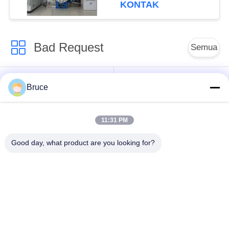
layanan purna jual
KONTAK
yang tepat waktu.
Bad Request
Semua
Tungku Sintering
Sinter HIP Furnace
Bruce
Tekanan Gas
11:31 PM
Vacuum Sintering
MIM Sintering
Furnace
Furnace
Good day, what product are you looking for?
Tungku Sintering
Tungku Vakum
Logam
Industri
Tungku Vakum Suhu
Vakum Tungku
Tinggi
Perawatan Panas