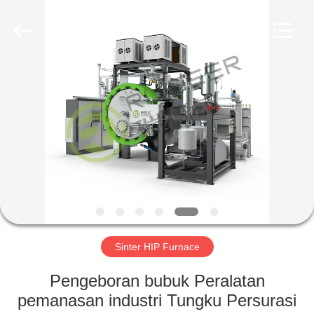
Ruideer
Metallurgy
Equipment
Manufacturing
Co.,Ltd.
All
Rights
Reserved.
RUMAH
PRODUK
TENTANG
KAMI
TUR
PABRIK
Sinter HIP Furnace
Pengeboran bubuk Peralatan
KONTROL
pemanasan industri Tungku Persurasi