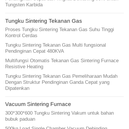
KUALITAS
Tungsten Karbida
HUBUNGI
Tungku Sintering Tekanan Gas
KAMI
Proses Tungku Sintering Tekanan Gas Suhu Tinggi
Kontrol Cerdas
Tungku Sintering Tekanan Gas Multi fungsional
MINTA
Pendinginan Cepat 480KVA
KUTIPAN
Multifungsi Otomatis Tekanan Gas Sintering Furnace
Resistive Heating
SITEMAP
Tungku Sintering Tekanan Gas Pemeliharaan Mudah
Dengan Struktur Pendinginan Ganda Cepat yang
Dipatenkan
KEBIJAKAN
PRIVASI
Vacuum Sintering Furnace
300*300*600 Tungku Sintering Vakum untuk bahan
bubuk paduan
500kg Load Single Chamber Vacuum Debinding