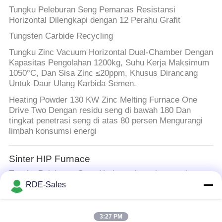
Tungku Peleburan Seng Pemanas Resistansi
Horizontal Dilengkapi dengan 12 Perahu Grafit
Tungsten Carbide Recycling
Tungku Zinc Vacuum Horizontal Dual-Chamber Dengan
Kapasitas Pengolahan 1200kg, Suhu Kerja Maksimum
1050°C, Dan Sisa Zinc ≤20ppm, Khusus Dirancang
Untuk Daur Ulang Karbida Semen.
Heating Powder 130 KW Zinc Melting Furnace One
Drive Two Dengan residu seng di bawah 180 Dan
tingkat penetrasi seng di atas 80 persen Mengurangi
limbah konsumsi energi
Sinter HIP Furnace
Tungku Peleburan Seng Horisontal semi-otomatis,
dirancang khusus untuk daur ulang karbida semen
RDE-Sales
Tungku Sintering Tekanan Gas
3:27 PM