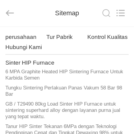
Ruideer
Metallurgy
Equipment
Sitemap
Manufacturing
Co.,Ltd.
All
Rights
Reserved.
RUMAH
perusahaan
Tur Pabrik
Kontrol Kualitas
Hubungi Kami
PRODUK
Sinter HIP Furnace
TENTANG
6 MPA Graphite Heated HIP Sintering Furnace Untuk
KAMI
Karbida Semen
Tungku Sintering Perlakuan Panas Vakum 58 Bar 98
Bar
TUR
GB / T29490 80kg Load Sinter HIP Furnace untuk
PABRIK
sintering superhard alloy dengan layanan purna jual
yang tepat waktu.
KONTROL
Tanur HIP Sinter Tekanan 6MPa dengan Teknologi
Pendinginan Cepat dan Tingkat Dewaxing 98% untuk