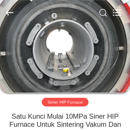
Ruideer
Metallurgy
Equipment
Manufacturing
Co.,Ltd.
All
Rights
Reserved.
RUMAH
PRODUK
TENTANG
KAMI
TUR
PABRIK
Sinter HIP Furnace
Satu Kunci Mulai 10MPa Siner HIP
KONTROL
Furnace Untuk Sintering Vakum Dan