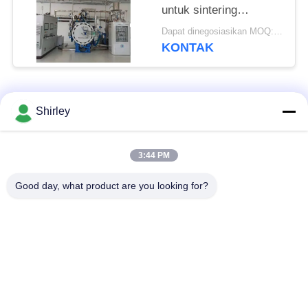
untuk sintering
superhard alloy dengan
Dapat dinegosiasikan MOQ:1 set
layanan purna jual
KONTAK
yang tepat waktu.
Bad Request
Semua
Shirley
Tungku Sintering
3:44 PM
Sinter HIP Furnace
Tekanan Gas
Good day, what product are you looking for?
Vacuum Sintering
MIM Sintering
Furnace
Furnace
Tungku Sintering
Tungku Vakum
Logam
Industri