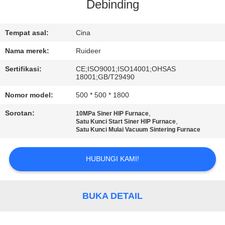
KUALITAS
Debinding
HUBUNGI
Tempat asal:
Cina
KAMI
Nama merek:
Ruideer
Sertifikasi:
CE;ISO9001;ISO14001;OHSAS
18001;GB/T29490
MINTA
Nomor model:
500 * 500 * 1800
KUTIPAN
Sorotan:
,
10MPa Siner HIP Furnace
,
Satu Kunci Start Siner HIP Furnace
SITEMAP
Satu Kunci Mulai Vacuum Sintering Furnace
HUBUNGI KAMI!
KEBIJAKAN
PRIVASI
BUKA DETAIL