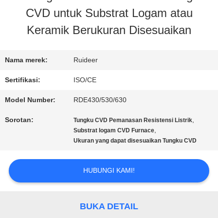
CVD untuk Substrat Logam atau
KONTROL
Keramik Berukuran Disesuaikan
KUALITAS
Nama merek:
Ruideer
HUBUNGI
Sertifikasi:
ISO/CE
KAMI
Model Number:
RDE430/530/630
Sorotan:
,
Tungku CVD Pemanasan Resistensi Listrik
MINTA
,
Substrat logam CVD Furnace
Ukuran yang dapat disesuaikan Tungku CVD
KUTIPAN
HUBUNGI KAMI!
SITEMAP
BUKA DETAIL