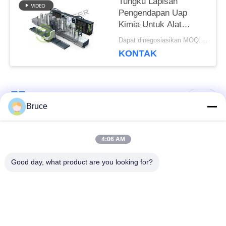
Tungku Lapisan
Pengendapan Uap
Kimia Untuk Alat
Pemotong Karbida
Dapat dinegosiasikan MOQ:1 set
Semen / Tungsten
KONTAK
Bad Request
Semua
Bruce
Tungku Sintering
4:06 AM
Sinter HIP Furnace
Tekanan Gas
Good day, what product are you looking for?
Vacuum Sintering
MIM Sintering
Furnace
Furnace
Tungku Sintering
Tungku Vakum