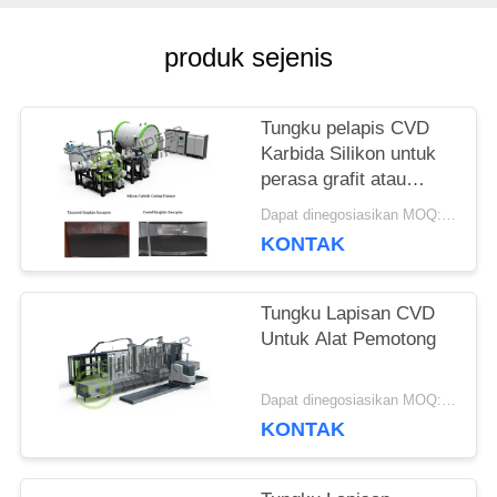
KEBIJAKAN
produk sejenis
PRIVASI
Tungku pelapis CVD
Karbida Silikon untuk
perasa grafit atau
cincin etching
Dapat dinegosiasikan MOQ:1 set
KONTAK
Tungku Lapisan CVD
Untuk Alat Pemotong
Dapat dinegosiasikan MOQ:1 set
KONTAK