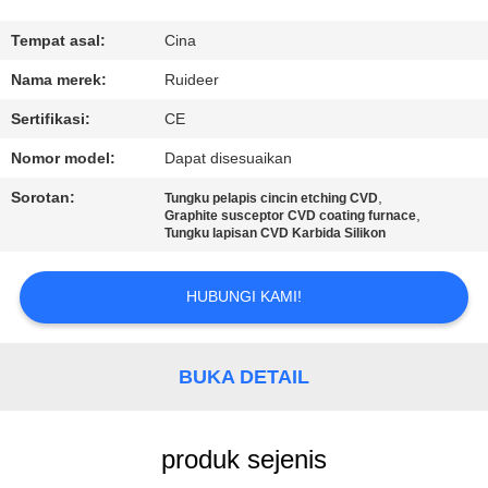
KUALITAS
Tempat asal:
Cina
HUBUNGI
Nama merek:
Ruideer
KAMI
Sertifikasi:
CE
Nomor model:
Dapat disesuaikan
MINTA
Sorotan:
,
Tungku pelapis cincin etching CVD
KUTIPAN
,
Graphite susceptor CVD coating furnace
Tungku lapisan CVD Karbida Silikon
SITEMAP
HUBUNGI KAMI!
KEBIJAKAN
BUKA DETAIL
PRIVASI
produk sejenis