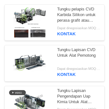
Tungku pelapis CVD
Karbida Silikon untuk
perasa grafit atau
cincin etching
Dapat dinegosiasikan MOQ:1 set
KONTAK
Tungku Lapisan CVD
Untuk Alat Pemotong
Dapat dinegosiasikan MOQ:1 set
KONTAK
Tungku Lapisan
Pengendapan Uap
Kimia Untuk Alat
Pemotong Karbida