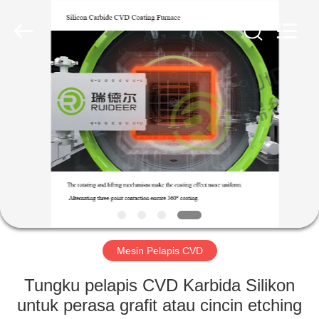
Ruideer
Metallurgy
Equipment
Manufacturing
Co.,Ltd.
All
Rights
Reserved.
RUMAH
PRODUK
TENTANG
KAMI
TUR
PABRIK
Mesin Pelapis CVD
Tungku pelapis CVD Karbida Silikon
KONTROL
untuk perasa grafit atau cincin etching