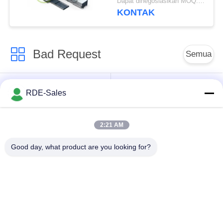
Dapat dinegosiasikan MOQ:1 set
Semen / Tungsten
KONTAK
Bad Request
Semua
Tungku Sintering
Sinter HIP Furnace
RDE-Sales
Tekanan Gas
2:21 AM
Vacuum Sintering
MIM Sintering
Furnace
Furnace
Good day, what product are you looking for?
Tungku Sintering
Tungku Vakum
Logam
Industri
Tungku Vakum Suhu
Vakum Tungku
Tinggi
Perawatan Panas