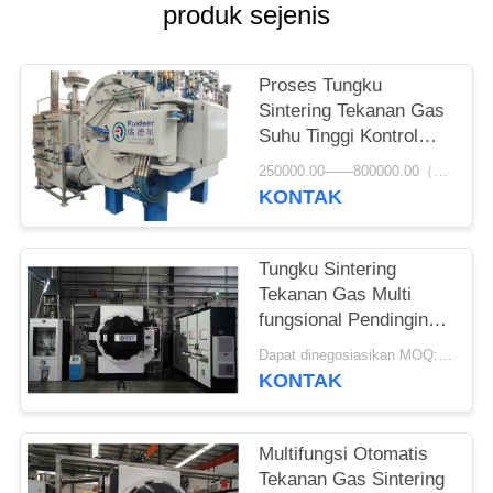
produk sejenis
Proses Tungku
Sintering Tekanan Gas
Suhu Tinggi Kontrol
Cerdas
250000.00——800000.00（USD） MOQ:1set
KONTAK
Tungku Sintering
Tekanan Gas Multi
fungsional Pendinginan
Cepat 480KVA
Dapat dinegosiasikan MOQ:1 set
KONTAK
Multifungsi Otomatis
Tekanan Gas Sintering