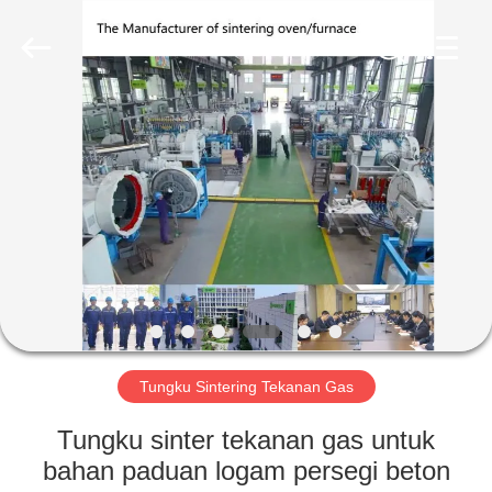
Ruideer
Metallurgy
Equipment
Manufacturing
Co.,Ltd.
All
Rights
Reserved.
RUMAH
PRODUK
TENTANG
KAMI
TUR
PABRIK
Tungku Sintering Tekanan Gas
Tungku sinter tekanan gas untuk
KONTROL
bahan paduan logam persegi beton