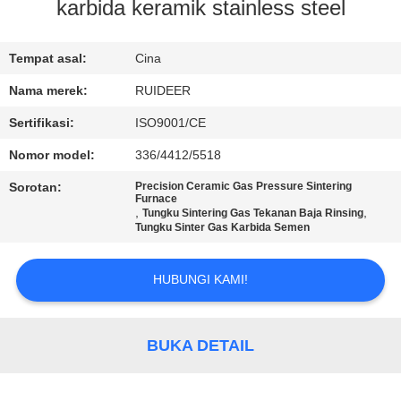
KUALITAS
karbida keramik stainless steel
HUBUNGI
Tempat asal:
Cina
KAMI
Nama merek:
RUIDEER
Sertifikasi:
ISO9001/CE
MINTA
Nomor model:
336/4412/5518
KUTIPAN
Sorotan:
Precision Ceramic Gas Pressure Sintering
Furnace
,
,
Tungku Sintering Gas Tekanan Baja Rinsing
SITEMAP
Tungku Sinter Gas Karbida Semen
HUBUNGI KAMI!
KEBIJAKAN
PRIVASI
BUKA DETAIL