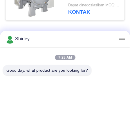
Furnace
Dapat dinegosiasikan MOQ:1 set
KONTAK
Bad Request
Semua
Shirley
Tungku Sintering
7:23 AM
Sinter HIP Furnace
Tekanan Gas
Good day, what product are you looking for?
Vacuum Sintering
MIM Sintering
Furnace
Furnace
Tungku Sintering
Tungku Vakum
Logam
Industri
Tungku Vakum Suhu
Vakum Tungku