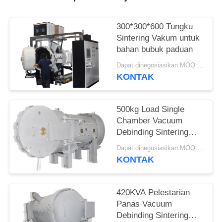
300*300*600 Tungku
Sintering Vakum untuk
bahan bubuk paduan
Dapat dinegosiasikan MOQ:1 set
KONTAK
500kg Load Single
Chamber Vacuum
Debinding Sintering
Furnace Untuk
Dapat dinegosiasikan MOQ:1 set
Stainless Steel
KONTAK
420KVA Pelestarian
Panas Vacuum
Debinding Sintering