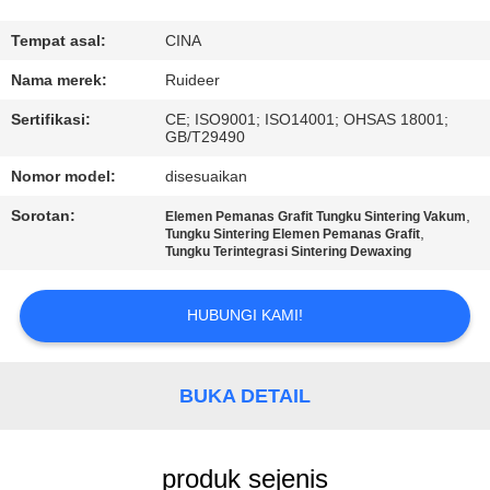
KUALITAS
Tempat asal:
CINA
HUBUNGI
Nama merek:
Ruideer
KAMI
Sertifikasi:
CE; ISO9001; ISO14001; OHSAS 18001;
GB/T29490
MINTA
Nomor model:
disesuaikan
KUTIPAN
Sorotan:
,
Elemen Pemanas Grafit Tungku Sintering Vakum
,
Tungku Sintering Elemen Pemanas Grafit
Tungku Terintegrasi Sintering Dewaxing
SITEMAP
HUBUNGI KAMI!
KEBIJAKAN
PRIVASI
BUKA DETAIL
produk sejenis