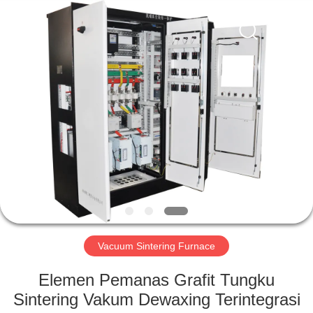
Ruideer
Metallurgy
Equipment
Manufacturing
Co.,Ltd.
All
Rights
Reserved.
RUMAH
PRODUK
TENTANG
KAMI
TUR
PABRIK
Vacuum Sintering Furnace
Elemen Pemanas Grafit Tungku
KONTROL
Sintering Vakum Dewaxing Terintegrasi