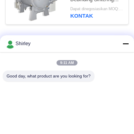
Furnace
Dapat dinegosiasikan MOQ:1 set
KONTAK
Bad Request
Semua
Shirley
Tungku Sintering
9:11 AM
Sinter HIP Furnace
Tekanan Gas
Good day, what product are you looking for?
Vacuum Sintering
MIM Sintering
Furnace
Furnace
Tungku Sintering
Tungku Vakum
Logam
Industri