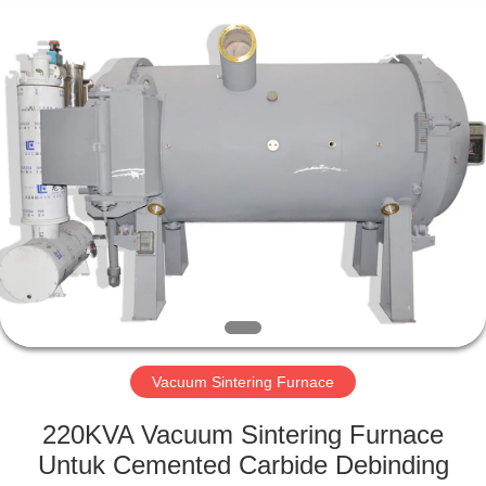
Ruideer
Metallurgy
Equipment
Manufacturing
Co.,Ltd.
All
Rights
Reserved.
RUMAH
PRODUK
TENTANG
KAMI
TUR
PABRIK
Vacuum Sintering Furnace
220KVA Vacuum Sintering Furnace
KONTROL
Untuk Cemented Carbide Debinding