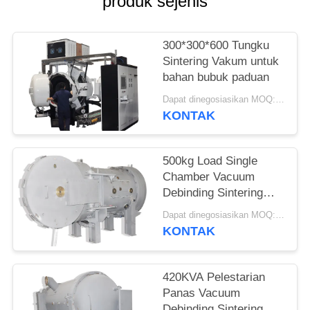
produk sejenis
300*300*600 Tungku
Sintering Vakum untuk
bahan bubuk paduan
Dapat dinegosiasikan MOQ:1 set
KONTAK
500kg Load Single
Chamber Vacuum
Debinding Sintering
Furnace Untuk
Dapat dinegosiasikan MOQ:1 set
Stainless Steel
KONTAK
420KVA Pelestarian
Panas Vacuum
Debinding Sintering