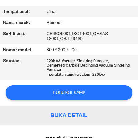
KUALITAS
Tempat asal:
Cina
HUBUNGI
Nama merek:
Ruideer
KAMI
Sertifikasi:
CE;ISO9001;ISO14001;OHSAS
18001;GB/T29490
MINTA
Nomor model:
300 * 300 * 900
KUTIPAN
Sorotan:
,
220KVA Vacuum Sintering Furnace
Cemented Carbide Debinding Vacuum Sintering
Furnace
,
peralatan tungku vakum 220kva
SITEMAP
HUBUNGI KAMI!
KEBIJAKAN
PRIVASI
BUKA DETAIL