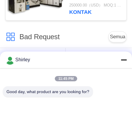
Efektif 500 * 500 *
250000.00（USD） MOQ:1 Set
1800mm
KONTAK
Bad Request
Semua
Tungku Sintering
Sinter HIP Furnace
Shirley
Tekanan Gas
11:45 PM
Vacuum Sintering
MIM Sintering
Furnace
Furnace
Good day, what product are you looking for?
Tungku Sintering
Tungku Vakum
Logam
Industri
Tungku Vakum Suhu
Vakum Tungku