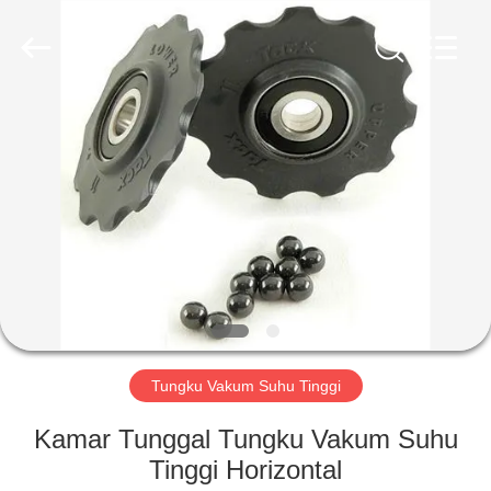
Ruideer
Metallurgy
Equipment
Manufacturing
Co.,Ltd.
All
Rights
Reserved.
RUMAH
PRODUK
TENTANG
KAMI
TUR
PABRIK
Tungku Vakum Suhu Tinggi
Kamar Tunggal Tungku Vakum Suhu
KONTROL
Tinggi Horizontal