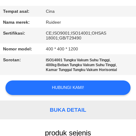
KUALITAS
Tempat asal:
Cina
HUBUNGI
Nama merek:
Ruideer
KAMI
Sertifikasi:
CE;ISO9001;ISO14001;OHSAS
18001;GB/T29490
MINTA
Nomor model:
400 * 400 * 1200
KUTIPAN
Sorotan:
,
ISO14001 Tungku Vakum Suhu Tinggi
,
400kg Beban Tungku Vakum Suhu Tinggi
Kamar Tunggal Tungku Vakum Horisontal
SITEMAP
HUBUNGI KAMI!
KEBIJAKAN
PRIVASI
BUKA DETAIL
produk sejenis