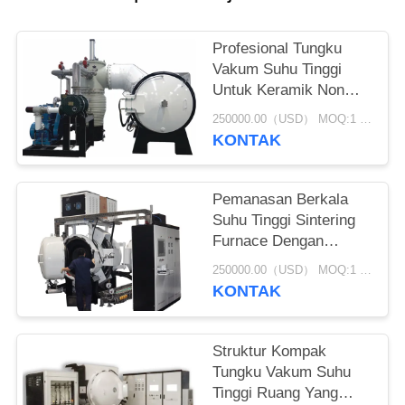
Profesional Tungku
Vakum Suhu Tinggi
Untuk Keramik Non
Logam / Sic Carbide
250000.00（USD） MOQ:1 Set
KONTAK
Pemanasan Berkala
Suhu Tinggi Sintering
Furnace Dengan
Backing Pump / Roots
250000.00（USD） MOQ:1 Set
Pump
KONTAK
Struktur Kompak
Tungku Vakum Suhu
Tinggi Ruang Yang