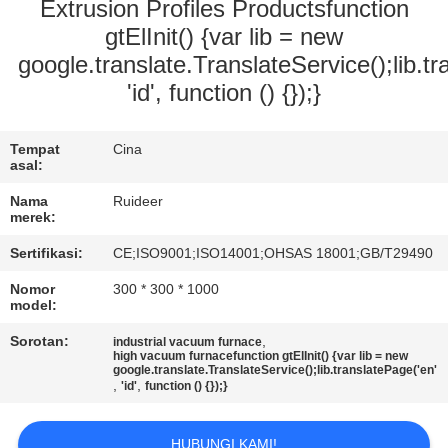
KUALITAS
Extrusion Profiles Productsfunction
gtElInit() {var lib = new
google.translate.TranslateService();lib.tr
HUBUNGI
'id', function () {});}
KAMI
Tempat
Cina
MINTA
asal:
KUTIPAN
Nama
Ruideer
merek:
Sertifikasi:
CE;ISO9001;ISO14001;OHSAS 18001;GB/T29490
SITEMAP
Nomor
300 * 300 * 1000
model:
KEBIJAKAN
Sorotan:
,
industrial vacuum furnace
PRIVASI
high vacuum furnacefunction gtElInit() {var lib = new
google.translate.TranslateService();lib.translatePage('en'
,
,
'id'
function () {});}
HUBUNGI KAMI!