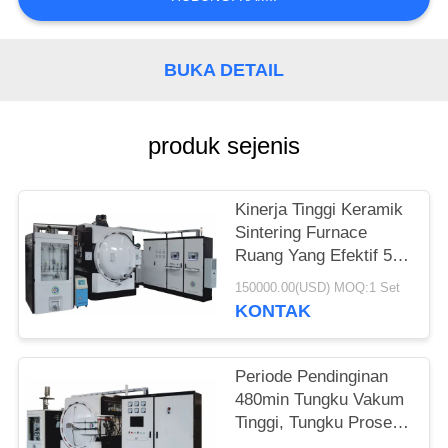
BUKA DETAIL
produk sejenis
Kinerja Tinggi Keramik
Sintering Furnace
Ruang Yang Efektif 500
* 500 * 1800mm
150000.00(USD) MOQ:1 Set
KONTAK
Periode Pendinginan
480min Tungku Vakum
Tinggi, Tungku Proses
Sintering Keramik