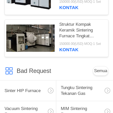
150000.00(USD) MOQ:1 Set
KONTAK
Struktur Kompak
Keramik Sintering
Furnace Tingkat
Otomatisasi Tinggi
150000.00(USD) MOQ:1 Set
Dengan Remote
KONTAK
Terkendali
Bad Request
Semua
Tungku Sintering
Sinter HIP Furnace
Tekanan Gas
Vacuum Sintering
MIM Sintering