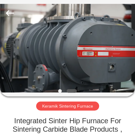
Ruideer
Metallurgy
Equipment
Manufacturing
Co.,Ltd.
All
Rights
Reserved.
RUMAH
PRODUK
TENTANG
KAMI
TUR
PABRIK
Keramik Sintering Furnace
Integrated Sinter Hip Furnace For
KONTROL
Sintering Carbide Blade Products ,