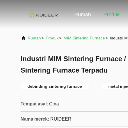
Rumah
Produk
Rumah
>
Produk
>
MIM Sintering Furnace
>
Industri 
Industri MIM Sintering Furnace 
Sintering Furnace Terpadu
debinding sintering furnace
metal inj
Tempat asal:
Cina
Nama merek:
RUIDEER