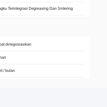
gku Terintegrasi Degreasing Dan Sintering
at dinegosiasikan
hari
et / bulan