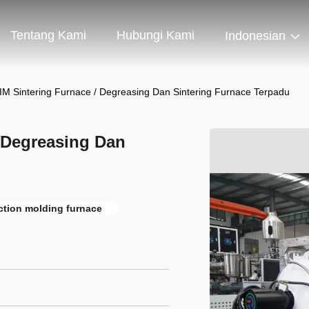
Tentang Kami
Hubungi Kami
Indonesian
MIM Sintering Furnace / Degreasing Dan Sintering Furnace Terpadu
/ Degreasing Dan
ection molding furnace