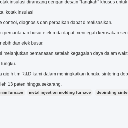
 kotak insulasi dirancang dengan desain "langkah" khusus unt
i kotak insulasi.
 control, diagnosis dan perbaikan dapat direalisasikan.
em pemantauan busur elektroda dapat mencegah kerusakan ser
lebih dan efek busur.
si melanjutkan pemanasan setelah kegagalan daya dalam wakt
 tungku.
a gigih tim R&D kami dalam meningkatkan tungku sintering de
eh 13 paten hingga sekarang.
mim furnace
metal injection molding furnace
debinding sinte