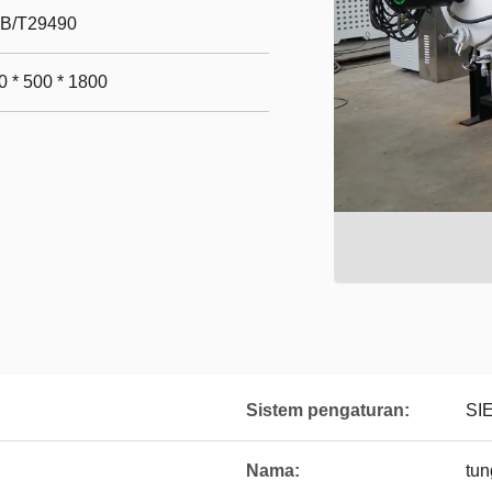
B/T29490
0 * 500 * 1800
Sistem pengaturan:
SI
Nama:
tun