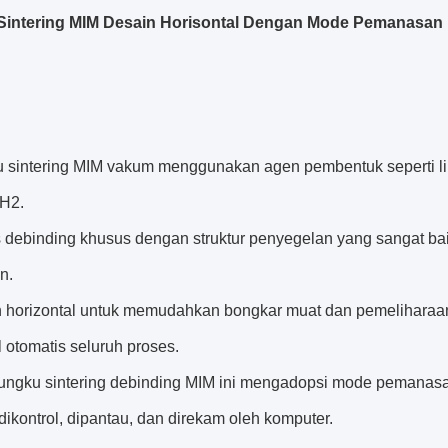
Sintering MIM Desain Horisontal Dengan Mode Pemanasan 
u sintering MIM vakum menggunakan agen pembentuk seperti lil
 H2.
s debinding khusus dengan struktur penyegelan yang sangat b
n.
n horizontal untuk memudahkan bongkar muat dan pemeliharaa
l otomatis seluruh proses.
 tungku sintering debinding MIM ini mengadopsi mode pemanasa
dikontrol, dipantau, dan direkam oleh komputer.