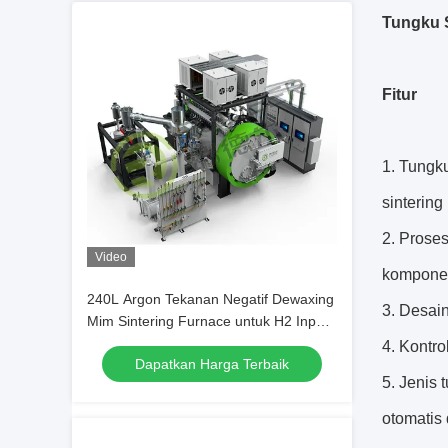
Tungku 
Fitur
1. Tungk
sintering
2. Prose
Video
kompone
240L Argon Tekanan Negatif Dewaxing
3. Desai
Mim Sintering Furnace untuk H2 Input
Gas
4. Kontro
Dapatkan Harga Terbaik
5. Jenis
otomatis 