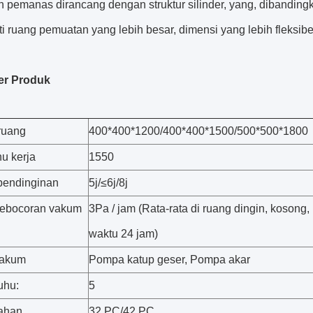
 pemanas dirancang dengan struktur silinder, yang, dibandingka
i ruang pemuatan yang lebih besar, dimensi yang lebih fleksib
er Produk
ruang
400*400*1200/400*400*1500/500*500*1800
u kerja
1550
pendinginan
5j/≤6j/8j
kebocoran vakum
3Pa / jam (Rata-rata di ruang dingin, kosong,
waktu 24 jam)
akum
Pompa katup geser, Pompa akar
uhu:
5
ahan
32 PC/42 PC