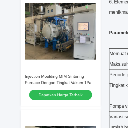
6. Elemen
menikmat
Paramet
Memuat 
Maks.suh
Periode 
Injection Moulding MIM Sintering
Furnace Dengan Tingkat Vakum 1Pa
Tingkat 
Dapatkan Harga Terbaik
Pompa v
Variasi s
jumlah b