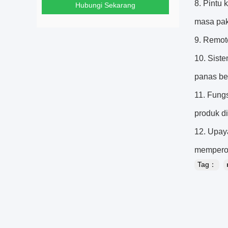
8. Pintu
Hubungi Sekarang
masa paka
9. Remote
10. Sist
panas ber
11. Fung
produk di
12. Upay
memperol
Tag：