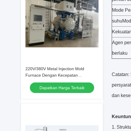
Mode Pe
suhuMode
Kekuata
Agen pe
berlaku
220V/380V Metal Injection Mold
Catatan: 
Furnace Dengan Kecepatan
Pemanasan 0-8°C/Min
persyarat
Dapatkan Harga Terbaik
dan kese
Keuntu
1. Struk