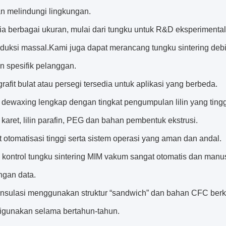
an melindungi lingkungan.
dia berbagai ukuran, mulai dari tungku untuk R&D eksperiment
oduksi massal.Kami juga dapat merancang tungku sintering deb
n spesifik pelanggan.
grafit bulat atau persegi tersedia untuk aplikasi yang berbeda.
 dewaxing lengkap dengan tingkat pengumpulan lilin yang tin
karet, lilin parafin, PEG dan bahan pembentuk ekstrusi.
t otomatisasi tinggi serta sistem operasi yang aman dan andal.
m kontrol tungku sintering MIM vakum sangat otomatis dan man
gan data.
 insulasi menggunakan struktur “sandwich” dan bahan CFC berk
digunakan selama bertahun-tahun.