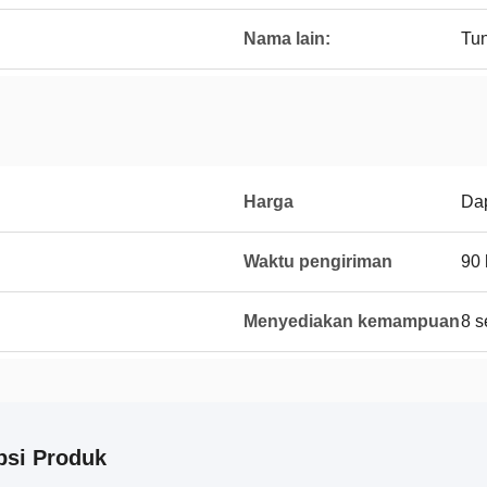
Nama lain:
Tun
Harga
Dap
Waktu pengiriman
90 
Menyediakan kemampuan
8 s
psi Produk