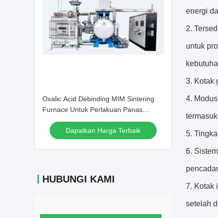
energi d
2. Terse
untuk pr
kebutuha
3. Kotak 
4. Modus
Oxalic Acid Debinding MIM Sintering
Furnace Untuk Perlakuan Panas
termasuk 
Bahan SUS
Dapatkan Harga Terbaik
5. Tingka
6. Siste
pencadan
HUBUNGI KAMI
7. Kotak
setelah 