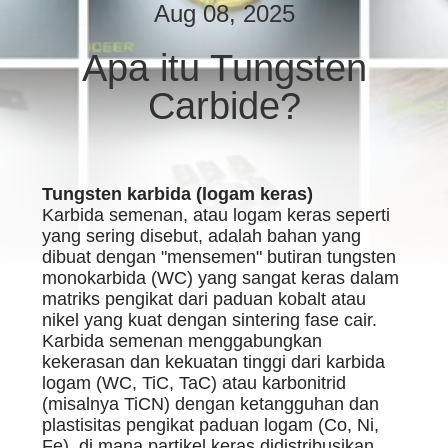
KUALITAS
Aug 08, 2025
Apa itu Tungsten
HUBUNGI
Carbide?
KAMI
MINTA
KUTIPAN
Tungsten karbida (logam keras)
Karbida semenan, atau logam keras seperti
yang sering disebut, adalah bahan yang
SITEMAP
dibuat dengan "mensemen" butiran tungsten
monokarbida (WC) yang sangat keras dalam
matriks pengikat dari paduan kobalt atau
KEBIJAKAN
nikel yang kuat dengan sintering fase cair.
Karbida semenan menggabungkan
PRIVASI
kekerasan dan kekuatan tinggi dari karbida
logam (WC, TiC, TaC) atau karbonitrid
(misalnya TiCN) dengan ketangguhan dan
plastisitas pengikat paduan logam (Co, Ni,
Fe), di mana partikel keras didistribusikan