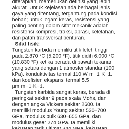
diterapkan, memerlukan definisi yang lebih
akurat. Untuk kejelasan ada berbagai jenis
gaya yang ditentang, tergantung pada kondisi
beban; untuk logam keras, resistensi yang
paling penting dalam sifat mekanik adalah
resistensi kompresi, traksi, abrasi, kelelahan,
dan patah transversal benturan.
Sifat fisik:
Tungsten karbida memiliki titik leleh tinggi
pada 2.870 °C (5.200 °F), titik didih 6.000 °C
(10.830 °F) ketika berada di bawah tekanan
yang setara dengan 1 atmosfer standar (100
kPa), konduktivitas termal 110 W·m−1·K−1,
dan koefisien ekspansi termal 5,5
µm·m−1·K−1.
Tungsten karbida sangat keras, berada di
peringkat sekitar 9 pada skala Mohs, dan
dengan angka Vickers sekitar 2600. Ia
memiliki modulus Young sekitar 530–700
GPa, modulus bulk 630–655 GPa, dan
modulus geser 274 GPa. Ia memiliki
kekuatan tarik ultimat 344 MPa, kekuatan