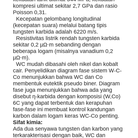
kompresi ultimat sekitar 2,7 GPa dan rasio
Poisson 0,31.
Kecepatan gelombang longitudinal
(kecepatan suara) melalui batang tipis
tungsten karbida adalah 6220 m/s.
Resistivitas listrik rendah tungsten karbida
sekitar 0,2 µΩ·m sebanding dengan
beberapa logam (misalnya vanadium 0,2
µΩ·m).
WC mudah dibasahi oleh nikel dan kobalt
cair. Penyelidikan diagram fase sistem W-C-
Co menunjukkan bahwa WC dan Co
membentuk eutektik pseudo biner. Diagram
fase juga menunjukkan bahwa ada yang
disebut η-karbida dengan komposisi (W,Co)
6C yang dapat terbentuk dan kerapuhan
fase-fase ini membuat kontrol kandungan
karbon dalam logam keras WC-Co penting.
Sifat kimia:
Ada dua senyawa tungsten dan karbon yang
terkarakterisasi dengan baik, WC dan