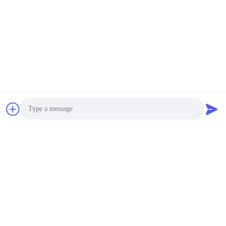
Photo
Video Call
Audio Call