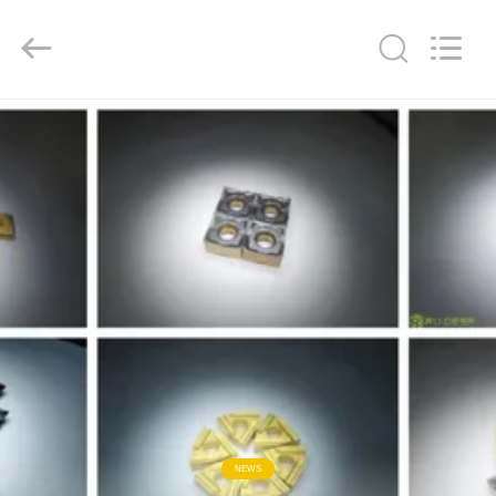
Ruideer
Metallurgy
Equipment
Manufacturing
Co.,Ltd.
All
Rights
Reserved.
RUMAH
PRODUK
TENTANG
KAMI
TUR
PABRIK
KONTROL
NEWS