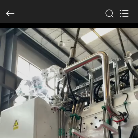
Ruideer
Metallurgy
Equipment
Manufacturing
Co.,Ltd.
All
Rights
Reserved.
RUMAH
PRODUK
TENTANG
KAMI
TUR
PABRIK
KONTROL