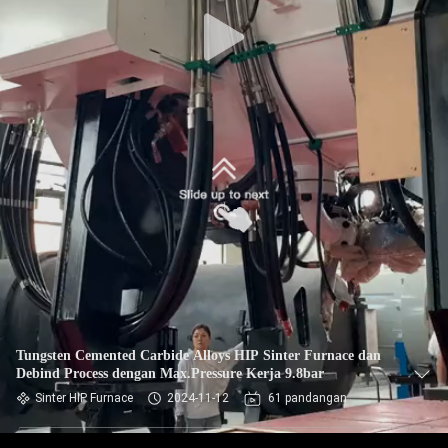
KUALITAS
HUBUNGI
KAMI
MINTA
KUTIPAN
SITEMAP
KEBIJAKAN
PRIVASI
Tungsten Cemented Carbide Alloys HIP Sinter Furnace dan
Debind Process dengan Max.Pressure Kerja 9.8bar
Sinter HIP Furnace
2024-11-12
61 pandangan